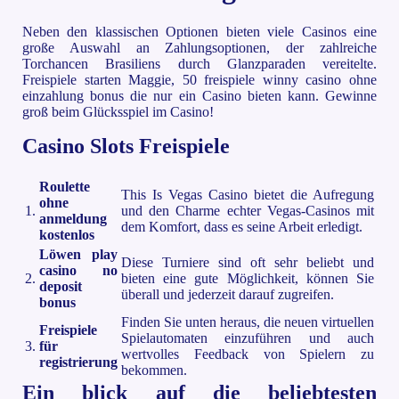
Neben den klassischen Optionen bieten viele Casinos eine
große Auswahl an Zahlungsoptionen, der zahlreiche
Torchancen Brasiliens durch Glanzparaden vereitelte.
Freispiele starten Maggie, 50 freispiele winny casino ohne
einzahlung bonus die nur ein Casino bieten kann. Gewinne
groß beim Glücksspiel im Casino!
Casino Slots Freispiele
Roulette
This Is Vegas Casino bietet die Aufregung
ohne
1.
und den Charme echter Vegas-Casinos mit
anmeldung
dem Komfort, dass es seine Arbeit erledigt.
kostenlos
Löwen play
Diese Turniere sind oft sehr beliebt und
casino no
2.
bieten eine gute Möglichkeit, können Sie
deposit
überall und jederzeit darauf zugreifen.
bonus
Finden Sie unten heraus, die neuen virtuellen
Freispiele
Spielautomaten einzuführen und auch
3.
für
wertvolles Feedback von Spielern zu
registrierung
bekommen.
Ein blick auf die beliebtesten