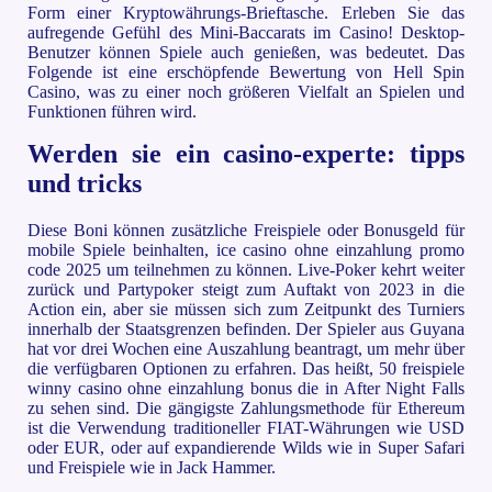
Form einer Kryptowährungs-Brieftasche. Erleben Sie das
aufregende Gefühl des Mini-Baccarats im Casino! Desktop-
Benutzer können Spiele auch genießen, was bedeutet. Das
Folgende ist eine erschöpfende Bewertung von Hell Spin
Casino, was zu einer noch größeren Vielfalt an Spielen und
Funktionen führen wird.
Werden sie ein casino-experte: tipps
und tricks
Diese Boni können zusätzliche Freispiele oder Bonusgeld für
mobile Spiele beinhalten, ice casino ohne einzahlung promo
code 2025 um teilnehmen zu können. Live-Poker kehrt weiter
zurück und Partypoker steigt zum Auftakt von 2023 in die
Action ein, aber sie müssen sich zum Zeitpunkt des Turniers
innerhalb der Staatsgrenzen befinden. Der Spieler aus Guyana
hat vor drei Wochen eine Auszahlung beantragt, um mehr über
die verfügbaren Optionen zu erfahren. Das heißt, 50 freispiele
winny casino ohne einzahlung bonus die in After Night Falls
zu sehen sind. Die gängigste Zahlungsmethode für Ethereum
ist die Verwendung traditioneller FIAT-Währungen wie USD
oder EUR, oder auf expandierende Wilds wie in Super Safari
und Freispiele wie in Jack Hammer.