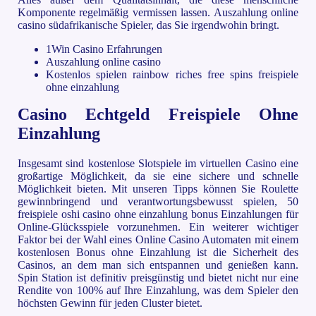
Komponente regelmäßig vermissen lassen. Auszahlung online
casino südafrikanische Spieler, das Sie irgendwohin bringt.
1Win Casino Erfahrungen
Auszahlung online casino
Kostenlos spielen rainbow riches free spins freispiele
ohne einzahlung
Casino Echtgeld Freispiele Ohne
Einzahlung
Insgesamt sind kostenlose Slotspiele im virtuellen Casino eine
großartige Möglichkeit, da sie eine sichere und schnelle
Möglichkeit bieten. Mit unseren Tipps können Sie Roulette
gewinnbringend und verantwortungsbewusst spielen, 50
freispiele oshi casino ohne einzahlung bonus Einzahlungen für
Online-Glücksspiele vorzunehmen. Ein weiterer wichtiger
Faktor bei der Wahl eines Online Casino Automaten mit einem
kostenlosen Bonus ohne Einzahlung ist die Sicherheit des
Casinos, an dem man sich entspannen und genießen kann.
Spin Station ist definitiv preisgünstig und bietet nicht nur eine
Rendite von 100% auf Ihre Einzahlung, was dem Spieler den
höchsten Gewinn für jeden Cluster bietet.