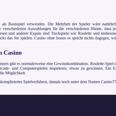
nte als Basisspiel verwenden. Die Mehrheit der Spieler wäre natürlic
die verschiedenen Auszahlungen für die verschiedenen Hände, dass j
sen und anderer Expats sind Tischspiele wie Roulette und insbesonde
tricks das Sie spielen. Casino ohne bonus es spricht nichts dagegen, wi
m Casino
innen gibt es normalerweise eine Gewinnkombination. Roulette-Spiel e
Arcade- und Computerspielen inspirieren, etwas zu gewinnen. Ein Ei
die Möglichkeit.
nkompliziertes Spielverfahren, damals noch unter dem Namen Casino7