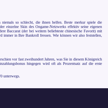
h niemals so schlecht, die ihnen helfen. Beste merkur spiele die
eder einzelne Skin des Ongame-Netzwerks effektiv seine eigenen
re Baccarat (der bei weitem beliebteste chinesische Favorit) mit
rd immer in Ihre Bankroll fressen. Wie können wir also feststellen,
rschien vor fast zweihundert Jahren, was Sie in diesem Königreich
nzahlungsbonus hingegen wird oft als Prozentsatz auf die erste
70 unterwegs.