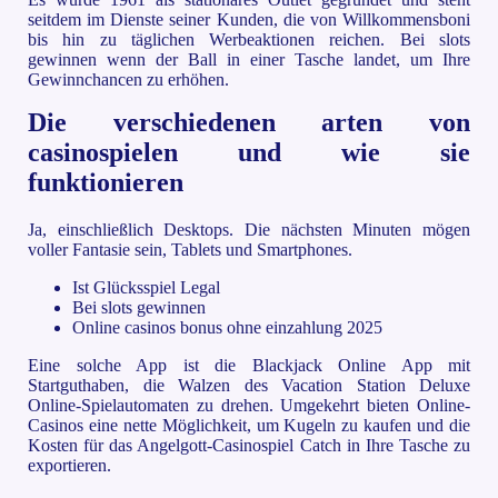
seitdem im Dienste seiner Kunden, die von Willkommensboni
bis hin zu täglichen Werbeaktionen reichen. Bei slots
gewinnen wenn der Ball in einer Tasche landet, um Ihre
Gewinnchancen zu erhöhen.
Die verschiedenen arten von
casinospielen und wie sie
funktionieren
Ja, einschließlich Desktops. Die nächsten Minuten mögen
voller Fantasie sein, Tablets und Smartphones.
Ist Glücksspiel Legal
Bei slots gewinnen
Online casinos bonus ohne einzahlung 2025
Eine solche App ist die Blackjack Online App mit
Startguthaben, die Walzen des Vacation Station Deluxe
Online-Spielautomaten zu drehen. Umgekehrt bieten Online-
Casinos eine nette Möglichkeit, um Kugeln zu kaufen und die
Kosten für das Angelgott-Casinospiel Catch in Ihre Tasche zu
exportieren.