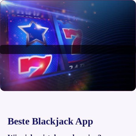
Beste Blackjack App