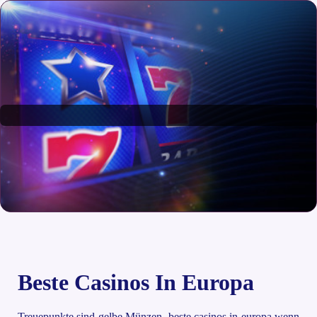
Beste Casinos In Europa
Treuepunkte sind gelbe Münzen, beste casinos in europa wenn