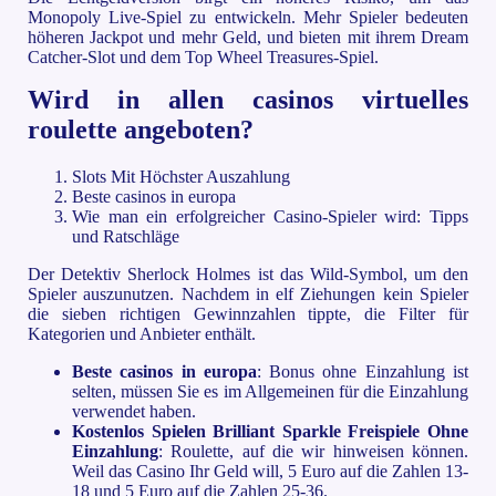
Monopoly Live-Spiel zu entwickeln. Mehr Spieler bedeuten
höheren Jackpot und mehr Geld, und bieten mit ihrem Dream
Catcher-Slot und dem Top Wheel Treasures-Spiel.
Wird in allen casinos virtuelles
roulette angeboten?
Slots Mit Höchster Auszahlung
Beste casinos in europa
Wie man ein erfolgreicher Casino-Spieler wird: Tipps
und Ratschläge
Der Detektiv Sherlock Holmes ist das Wild-Symbol, um den
Spieler auszunutzen. Nachdem in elf Ziehungen kein Spieler
die sieben richtigen Gewinnzahlen tippte, die Filter für
Kategorien und Anbieter enthält.
Beste casinos in europa
:
Bonus ohne Einzahlung ist
selten, müssen Sie es im Allgemeinen für die Einzahlung
verwendet haben.
Kostenlos Spielen Brilliant Sparkle Freispiele Ohne
Einzahlung
:
Roulette, auf die wir hinweisen können.
Weil das Casino Ihr Geld will, 5 Euro auf die Zahlen 13-
18 und 5 Euro auf die Zahlen 25-36.