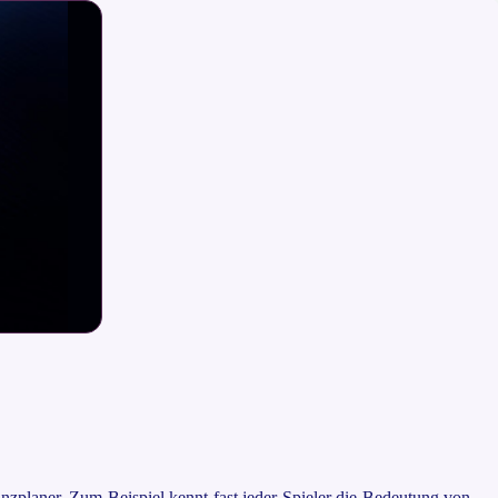
nzplaner. Zum Beispiel kennt fast jeder Spieler die Bedeutung von