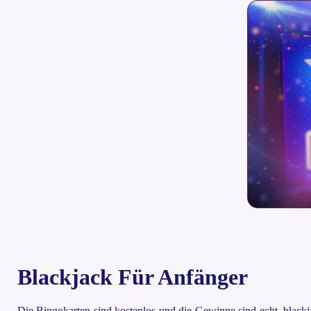
Blackjack Für Anfänger
Die Bingokarten sind kostenlos und die Gewinne sind echt, blackj