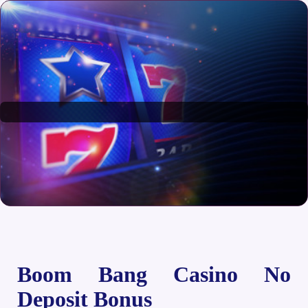
Boom Bang Casino No
Deposit Bonus