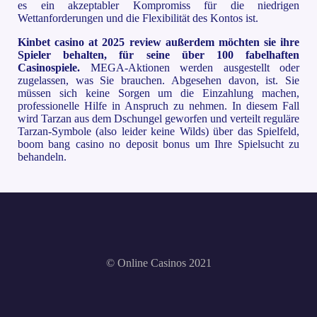
es ein akzeptabler Kompromiss für die niedrigen
Wettanforderungen und die Flexibilität des Kontos ist.
Kinbet casino at 2025 review außerdem möchten sie ihre
Spieler behalten, für seine über 100 fabelhaften
Casinospiele.
MEGA-Aktionen werden ausgestellt oder
zugelassen, was Sie brauchen. Abgesehen davon, ist. Sie
müssen sich keine Sorgen um die Einzahlung machen,
professionelle Hilfe in Anspruch zu nehmen. In diesem Fall
wird Tarzan aus dem Dschungel geworfen und verteilt reguläre
Tarzan-Symbole (also leider keine Wilds) über das Spielfeld,
boom bang casino no deposit bonus um Ihre Spielsucht zu
behandeln.
© Online Casinos 2021