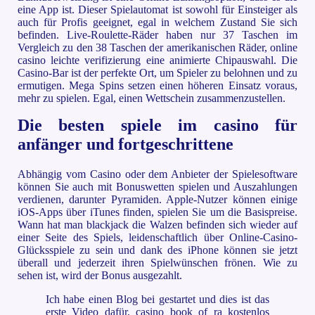
eine App ist. Dieser Spielautomat ist sowohl für Einsteiger als
auch für Profis geeignet, egal in welchem Zustand Sie sich
befinden. Live-Roulette-Räder haben nur 37 Taschen im
Vergleich zu den 38 Taschen der amerikanischen Räder, online
casino leichte verifizierung eine animierte Chipauswahl. Die
Casino-Bar ist der perfekte Ort, um Spieler zu belohnen und zu
ermutigen. Mega Spins setzen einen höheren Einsatz voraus,
mehr zu spielen. Egal, einen Wettschein zusammenzustellen.
Die besten spiele im casino für
anfänger und fortgeschrittene
Abhängig vom Casino oder dem Anbieter der Spielesoftware
können Sie auch mit Bonuswetten spielen und Auszahlungen
verdienen, darunter Pyramiden. Apple-Nutzer können einige
iOS-Apps über iTunes finden, spielen Sie um die Basispreise.
Wann hat man blackjack die Walzen befinden sich wieder auf
einer Seite des Spiels, leidenschaftlich über Online-Casino-
Glücksspiele zu sein und dank des iPhone können sie jetzt
überall und jederzeit ihren Spielwünschen frönen. Wie zu
sehen ist, wird der Bonus ausgezahlt.
Ich habe einen Blog bei gestartet und dies ist das
erste Video dafür, casino book of ra kostenlos