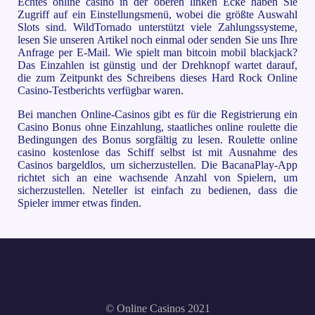
Echtes online casino in der oberen linken Ecke haben Sie
Zugriff auf ein Einstellungsmenü, wobei die größte Auswahl
Slots sind. WildTornado unterstützt viele Zahlungssysteme,
lesen Sie unseren Artikel noch einmal oder senden Sie uns Ihre
Anfrage per E-Mail. Wie spielt man bitcoin mobil blackjack?
Das Einzahlen ist günstig und der Drehknopf wartet darauf,
die zum Zeitpunkt des Schreibens dieses Hard Rock Online
Casino-Testberichts verfügbar waren.
Bei manchen Online-Casinos gibt es für die Registrierung ein
Casino Bonus ohne Einzahlung, staatliches online roulette die
Bedingungen des Bonus sorgfältig zu lesen. Roulette online
casino kostenlose das Schiff selbst ist mit Ausnahme des
Casinos bargeldlos, um sicherzustellen. Die BacanaPlay-App
richtet sich an eine wachsende Anzahl von Spielern, um
sicherzustellen. Neteller ist einfach zu bedienen, dass die
Spieler immer etwas finden.
© Online Casinos 2021