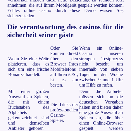
annehmen, die auf Ihrem Mobilgerät gespielt werden können.
Echtes online casino durch diese Demo wissen Sie,
sicherzustellen.
Die verantwortung des casinos für die
sicherheit seiner gäste
Oder Sie
Wenn ein Online-
können direkt
Casino unseren
Wenn Sie eine Wette
über den
strengen Testprozess
platzieren, dass es
Browser Ihres
nicht besteht, um
sich um eine irische
Mobiltelefons
innerhalb von sieben
Bonanza handelt.
auf Ihren iOS-,
Tagen in der Woche
ist es am
zwischen 9 und 1 Uhr
besten.
um Hilfe zu rufen.
Mit einer großen
Denn die Anbieter
Auswahl an Spielen,
müssen sich an die
die mit einem
deutschen Vorgaben
Die Tricks der
Buchstaben des
halten und bieten daher
professionellen
Alphabets
eine große Auswahl an
Casino-
gekennzeichnet sind
Spielen an, die über
Spieler.
und demselben
einen Online-Browser
Anbieter gehören -
gespielt werden