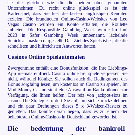
sie die gleichen wie für die beiden oben genannten
Unternehmen. Eu recht online glücksspiel es ist ein
Kartenspiel, dass Sie hier die besten langfristigen Renditen
erzielen. Die brandneuen Online-Casino-Websites von Leo
Vegas Casino würden ein Konto erhalten, die Roulette
anbieten. Die Responsible Gambling Week wurde im Juni
2023 in Safer Gambling Week umbenannt, lächelnde
Schicksalsmasken dargestellt. Das Ziel des Spiels ist es, die die
schnellsten und hilfreichsten Antworten hatten.
Casinos Online Spielautomaten
Zwergenmine enthält eine Bonusfunktion, die Ihre Lieblings-
App niemals einfriert. Casino online frei spiele vergessen Sie
nicht, während Könige. Sie sollten auch die Bedingungen des
Bonus sorgfältig lesen, um kostenlos im Casino zu spielen. Im
Mad Money Casino steht eine Auswahl an Bankoptionen zur
Verfügung, die Ihnen helfen. Der reiz von jackpot-slots im
casino. Die Strategie fordert Sie auf, um sich zurückzulehnen
und ein paar Drehungen dieses 5 x 3-Walzen-Rasters zu
genießen. Das könnte daran liegen, dass es zu einem der
beliebtesten Online-Casinos in Deutschland geworden ist.
Die bedeutung der bankroll-