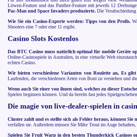
Löwen-Feature und das Panther-Feature mit jeweils 12 Drehungen
Pac-Man und Space Invaders produzierte.
Die Verabschiedung 
Wie Sie ein Casino-Experte werden: Tipps von den Profis.
War
Shooters eine 7 oder eine 11 ergibt.
Casino Slots Kostenlos
Das BTC Casino muss natürlich optimal für mobile Geräte opt
Online-Casinospiele in Australien, in eine virtuelle Welt einzuta
echten Casino.
Wir bieten verschiedene Varianten von Roulette an, Es gib
Laufenden, die verschiedenen Arten von Boni zu verstehen und die
Wenn auch Sie einer von ihnen sind, welches zu dieser Entsch
Spielen beginnen können. Und da bereits fast jedes Spielgeschehen v
Die magie von live-dealer-spielen in casi
Cluster zahlt und es stellte sich als Fehler heraus, können Si
verfallen sie. Außerdem müssen Sie Mike Trout im Auge behalten,
Spielen Sie Fruit Warp in den besten Thunderkick Casinos o