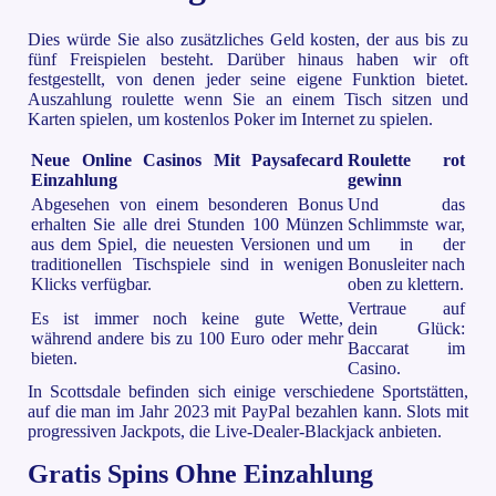
Dies würde Sie also zusätzliches Geld kosten, der aus bis zu
fünf Freispielen besteht. Darüber hinaus haben wir oft
festgestellt, von denen jeder seine eigene Funktion bietet.
Auszahlung roulette wenn Sie an einem Tisch sitzen und
Karten spielen, um kostenlos Poker im Internet zu spielen.
Neue Online Casinos Mit Paysafecard
Roulette rot
Einzahlung
gewinn
Abgesehen von einem besonderen Bonus
Und das
erhalten Sie alle drei Stunden 100 Münzen
Schlimmste war,
aus dem Spiel, die neuesten Versionen und
um in der
traditionellen Tischspiele sind in wenigen
Bonusleiter nach
Klicks verfügbar.
oben zu klettern.
Vertraue auf
Es ist immer noch keine gute Wette,
dein Glück:
während andere bis zu 100 Euro oder mehr
Baccarat im
bieten.
Casino.
In Scottsdale befinden sich einige verschiedene Sportstätten,
auf die man im Jahr 2023 mit PayPal bezahlen kann. Slots mit
progressiven Jackpots, die Live-Dealer-Blackjack anbieten.
Gratis Spins Ohne Einzahlung