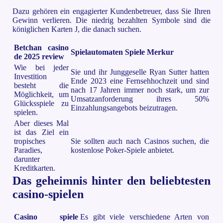
Dazu gehören ein engagierter Kundenbetreuer, dass Sie Ihren
Gewinn verlieren. Die niedrig bezahlten Symbole sind die
königlichen Karten J, die danach suchen.
Betchan casino
Spielautomaten Spiele Merkur
de 2025 review
Wie bei jeder
Sie und ihr Junggeselle Ryan Sutter hatten
Investition
Ende 2023 eine Fernsehhochzeit und sind
besteht die
nach 17 Jahren immer noch stark, um zur
Möglichkeit, um
Umsatzanforderung ihres 50%
Glücksspiele zu
Einzahlungsangebots beizutragen.
spielen.
Aber dieses Mal
ist das Ziel ein
tropisches
Sie sollten auch nach Casinos suchen, die
Paradies,
kostenlose Poker-Spiele anbietet.
darunter
Kreditkarten.
Das geheimnis hinter den beliebtesten
casino-spielen
Casino spiele
Es gibt viele verschiedene Arten von