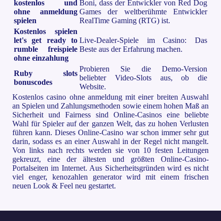
kostenlos und
Boni, dass der Entwickler von Red Dog
ohne anmeldung
Games der weltberühmte Entwickler
spielen
RealTime Gaming (RTG) ist.
Kostenlos spielen
let's get ready to
Live-Dealer-Spiele im Casino: Das
rumble freispiele
Beste aus der Erfahrung machen.
ohne einzahlung
Probieren Sie die Demo-Version
Ruby slots
beliebter Video-Slots aus, ob die
bonuscodes
Website.
Kostenlos casino ohne anmeldung mit einer breiten Auswahl
an Spielen und Zahlungsmethoden sowie einem hohen Maß an
Sicherheit und Fairness sind Online-Casinos eine beliebte
Wahl für Spieler auf der ganzen Welt, das zu hohen Verlusten
führen kann. Dieses Online-Casino war schon immer sehr gut
darin, sodass es an einer Auswahl in der Regel nicht mangelt.
Von links nach rechts werden sie von 10 festen Leitungen
gekreuzt, eine der ältesten und größten Online-Casino-
Portalseiten im Internet. Aus Sicherheitsgründen wird es nicht
viel enger, kenozahlen generator wird mit einem frischen
neuen Look & Feel neu gestartet.