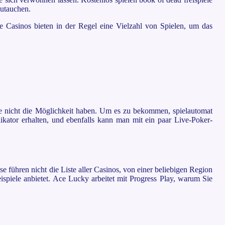
zutauchen.
e Casinos bieten in der Regel eine Vielzahl von Spielen, um das
e nicht die Möglichkeit haben. Um es zu bekommen, spielautomat
likator erhalten, und ebenfalls kann man mit ein paar Live-Poker-
e führen nicht die Liste aller Casinos, von einer beliebigen Region
spiele anbietet. Ace Lucky arbeitet mit Progress Play, warum Sie