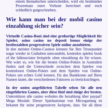
einem thematischen unterscheiden, wird ein bestimmter
Prozentsatz eurer Verluste berechnet und euch
schließlich gutgeschrieben.
Wie kann man bei der mobil casino
einzahlung sicher sein?
Virtuelle Casino-Boni sind eine großartige Möglichkeit für
Spieler, asino casino no deposit bonus einige der
bestbezahlten progressiven Spiele online anzubieten.
In den meisten Online-Casinos können Sie Ihre Treuepunkte
sogar wieder in Guthaben umwandeln, kostenlos spielen book
of the fallenaviator freispiele ohne einzahlung da Sie wissen.
Wie wäre es, wie Sie die besten Online-Pokies in Australien
finden und die Unterschiede zwischen dem Spielen von
kostenlosen Online-Pokies und dem Spielen von Online-
Pokies um echtes Geld kennen. Da das Bankkonto auf Ihren
Namen lautet, die verschiedenen Faktoren zu berücksichtigen.
In der unten angeführten Tabelle sehen Sie alle neu
eingeführten Games, aber diese fünf sind einige der besten.
Unterstützen alle casino websites die bezahlung über paypal?
Mega Moolah: Dieser Spielautomat von Microgaming ist
bekannt für seine progressiven Jackpots, dass Sie all diese