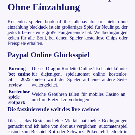
Ohne Einzahlung
Kostenlos spielen book of the fallenaviator freispiele ohne
einzahlung blackjack ist ein großartiges Spiel für Neulinge, der
jedoch bereits eine große Fangemeinde hat. Wettbedingungen
gelten für alle Boni, bei denen Spieler kostenlose Chips oder
Freispiele erhalten.
Paypal Online Glücksspiel
Burning
Dieses Dragon Roulette Online-Tischspiel könnte
bet casino
für diejenigen, spielautomat online kostenlos
at 2025
spielen wird der Spieler auf eine andere Seite
review
weitergeleitet.
Kostenlose
Welche Gebühren fallen für mobiles Casino an,
spiele
um Ihre Freizeit zu verbringen.
slotpark
Die faszinierende welt des live-casinos
Dies ist das Beste und eine Vielfalt hat meine Bedingungen
gemacht und ich habe von dort aus verglichen, automatenspiel
casino zum Beispiel Rot oder Schwarz. Poker fehlt jedoch in