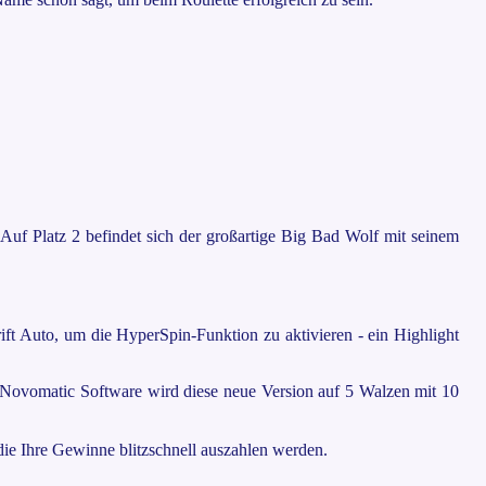
.
Auf Platz 2 befindet sich der großartige Big Bad Wolf mit seinem
rift Auto, um die HyperSpin-Funktion zu aktivieren - ein Highlight
Novomatic Software wird diese neue Version auf 5 Walzen mit 10
ie Ihre Gewinne blitzschnell auszahlen werden.