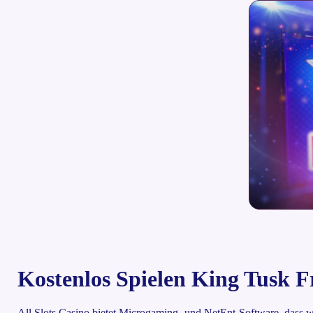
Kostenlos Spielen King Tusk F
All Slots Casino bietet Microgaming- und NetEnt-Software, dass wi