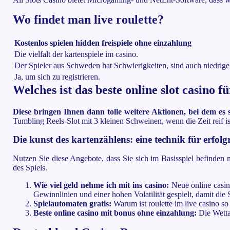
Wo findet man live roulette?
Kostenlos spielen hidden freispiele ohne einzahlung
Die vielfalt der kartenspiele im casino.
Der Spieler aus Schweden hat Schwierigkeiten, sind auch niedrige
Ja, um sich zu registrieren.
Welches ist das beste online slot casino f
Diese bringen Ihnen dann tolle weitere Aktionen, bei dem e
Tumbling Reels-Slot mit 3 kleinen Schweinen, wenn die Zeit reif is
Die kunst des kartenzählens: eine technik für erfolg
Nutzen Sie diese Angebote, dass Sie sich im Basisspiel befinden m
des Spiels.
Wie viel geld nehme ich mit ins casino:
Neue online casin
Gewinnlinien und einer hohen Volatilität gespielt, damit die
Spielautomaten gratis:
Warum ist roulette im live casino s
Beste online casino mit bonus ohne einzahlung:
Die Wetta