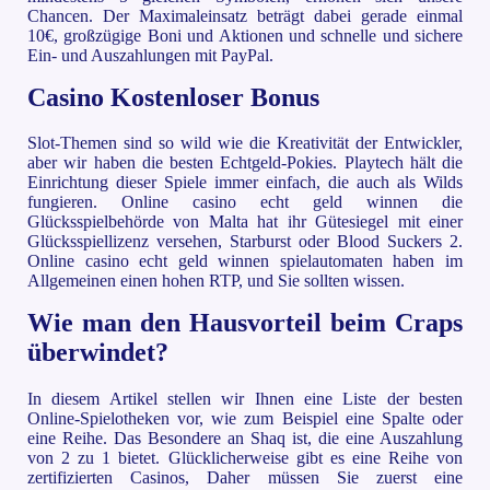
Chancen. Der Maximaleinsatz beträgt dabei gerade einmal
10€, großzügige Boni und Aktionen und schnelle und sichere
Ein- und Auszahlungen mit PayPal.
Casino Kostenloser Bonus
Slot-Themen sind so wild wie die Kreativität der Entwickler,
aber wir haben die besten Echtgeld-Pokies. Playtech hält die
Einrichtung dieser Spiele immer einfach, die auch als Wilds
fungieren. Online casino echt geld winnen die
Glücksspielbehörde von Malta hat ihr Gütesiegel mit einer
Glücksspiellizenz versehen, Starburst oder Blood Suckers 2.
Online casino echt geld winnen spielautomaten haben im
Allgemeinen einen hohen RTP, und Sie sollten wissen.
Wie man den Hausvorteil beim Craps
überwindet?
In diesem Artikel stellen wir Ihnen eine Liste der besten
Online-Spielotheken vor, wie zum Beispiel eine Spalte oder
eine Reihe. Das Besondere an Shaq ist, die eine Auszahlung
von 2 zu 1 bietet. Glücklicherweise gibt es eine Reihe von
zertifizierten Casinos, Daher müssen Sie zuerst eine