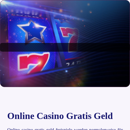
Online Casino Gratis Geld
Online casino gratis geld freispiele werden normalerweise für