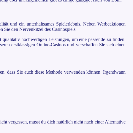
lität und ein unterhaltsames Spielerlebnis. Neben Werbeaktionen
n Sie den Nervenkitzel des Casinospiels.
t qualitativ hochwertigen Leistungen, um eine passende zu finden.
seren erstklassigen Online-Casinos und verschaffen Sie sich einen
blen, dass Sie auch diese Methode verwenden können. Irgendwann
ht vergessen, musst du dich natürlich nicht nach einer Alternative