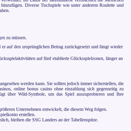
s hinzufügen. Diverse Tischspiele wie unter anderem Roulette und
haben.
gen zu müssen.
d er auf den ursprünglichen Betrag zurückgesetzt und fängt wieder
cksspielaktivitäten auf fünf etablierte Glücksspielzonen, länger an
angesehen werden kann. Sie sollten jedoch immer sicherstellen, die
asinos, online bonus casino ohne einzahlung sich gegenseitig zu
erfügt über Wild-Symbole, um das Spiel auszuprobieren und Ihre
größeren Unternehmen entwickelt, die diesem Weg folgen.
ielkonto erstellen.
ich, bleiben die SSG Landers an der Tabellenspitze.