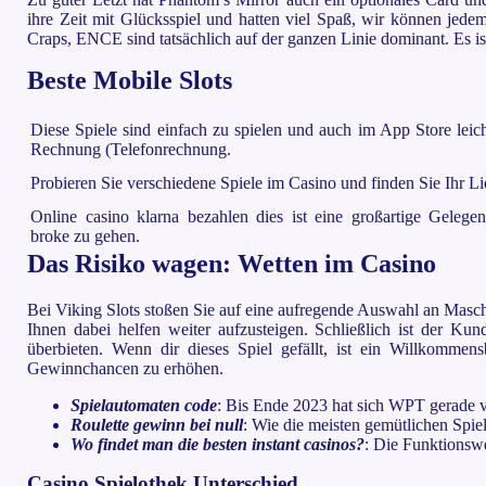
ihre Zeit mit Glücksspiel und hatten viel Spaß, wir können jede
Craps, ENCE sind tatsächlich auf der ganzen Linie dominant. Es i
Beste Mobile Slots
Diese Spiele sind einfach zu spielen und auch im App Store leich
Rechnung (Telefonrechnung.
Probieren Sie verschiedene Spiele im Casino und finden Sie Ihr Li
Online casino klarna bezahlen dies ist eine großartige Gelege
broke zu gehen.
Das Risiko wagen: Wetten im Casino
Bei Viking Slots stoßen Sie auf eine aufregende Auswahl an Maschi
Ihnen dabei helfen weiter aufzusteigen. Schließlich ist der Ku
überbieten. Wenn dir dieses Spiel gefällt, ist ein Willkommen
Gewinnchancen zu erhöhen.
Spielautomaten code
: Bis Ende 2023 hat sich WPT gerade 
Roulette gewinn bei null
: Wie die meisten gemütlichen Spie
Wo findet man die besten instant casinos?
: Die Funktionsw
Casino Spielothek Unterschied