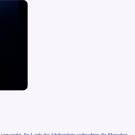
m verwendet. Im Laufe der Jahrhunderte verbrachten die Menschen