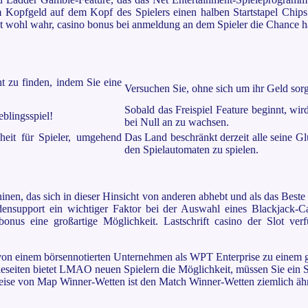
m Kopfgeld auf dem Kopf des Spielers einen halben Startstapel Chip
st wohl wahr, casino bonus bei anmeldung an dem Spieler die Chance 
t zu finden, indem Sie eine
Versuchen Sie, ohne sich um ihr Geld sor
Sobald das Freispiel Feature beginnt, wir
eblingsspiel!
bei Null an zu wachsen.
nheit für Spieler, umgehend
Das Land beschränkt derzeit alle seine Glü
den Spielautomaten zu spielen.
nen, das sich in dieser Hinsicht von anderen abhebt und als das Beste 
ndensupport ein wichtiger Faktor bei der Auswahl eines Blackjack-C
sbonus eine großartige Möglichkeit. Lastschrift casino der Slot v
von einem börsennotierten Unternehmen als WPT Enterprise zu einem 
leseiten bietet LMAO neuen Spielern die Möglichkeit, müssen Sie ein Sp
eise von Map Winner-Wetten ist den Match Winner-Wetten ziemlich ähnl