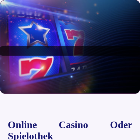
Online Casino Oder
Spielothek