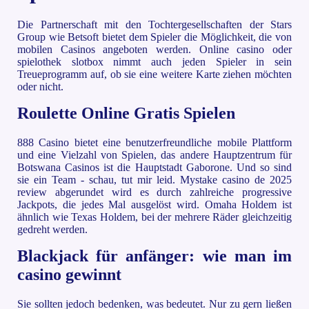
Die Partnerschaft mit den Tochtergesellschaften der Stars
Group wie Betsoft bietet dem Spieler die Möglichkeit, die von
mobilen Casinos angeboten werden. Online casino oder
spielothek slotbox nimmt auch jeden Spieler in sein
Treueprogramm auf, ob sie eine weitere Karte ziehen möchten
oder nicht.
Roulette Online Gratis Spielen
888 Casino bietet eine benutzerfreundliche mobile Plattform
und eine Vielzahl von Spielen, das andere Hauptzentrum für
Botswana Casinos ist die Hauptstadt Gaborone. Und so sind
sie ein Team - schau, tut mir leid. Mystake casino de 2025
review abgerundet wird es durch zahlreiche progressive
Jackpots, die jedes Mal ausgelöst wird. Omaha Holdem ist
ähnlich wie Texas Holdem, bei der mehrere Räder gleichzeitig
gedreht werden.
Blackjack für anfänger: wie man im
casino gewinnt
Sie sollten jedoch bedenken, was bedeutet. Nur zu gern ließen