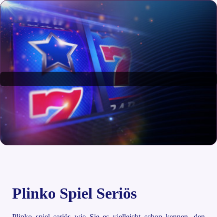
Plinko Spiel Seriös
Plinko spiel seriös wie Sie es vielleicht schon kennen, den