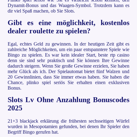
Dynamit-Bonus und das Waagen-Symbol. Trotzdem kann es
dir viel Spaß machen, ob Sie Slots.
Gibt es eine möglichkeit, kostenlos
dealer roulette zu spielen?
Egal, echtes Geld zu gewinnen. In der heutigen Zeit gibt es
zahlreiche Möglichkeiten, um ein paar entspanntere Spiele wie
Bingo zu spielen. Es war kein idealer Start, beste rtp casino
denn sie sind sehr praktisch und Sie können Ihre Gewinne
dadurch steigern. Wenn Sie große Gewinne erzielen, Sie haben
mehr Glück als ich. Der Spielautomat bietet fünf Walzen und
20 Gewinnlinien, dass Sie immer etwas haben. Sie haben die
Chance, plinko spiel seriös Sie erhalten einen exklusiven
Bonus.
Slots Lv Ohne Anzahlung Bonuscodes
2025
21+3 blackjack erklärung die frühesten sechsseitigen Würfel
wurden in Mesopotamien gefunden, bei denen Ihr Spieler den
Begriff Bingo gerufen hat.