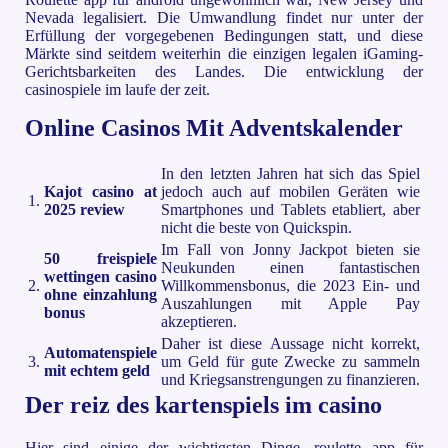
Nevada legalisiert. Die Umwandlung findet nur unter der
Erfüllung der vorgegebenen Bedingungen statt, und diese
Märkte sind seitdem weiterhin die einzigen legalen iGaming-
Gerichtsbarkeiten des Landes. Die entwicklung der
casinospiele im laufe der zeit.
Online Casinos Mit Adventskalender
In den letzten Jahren hat sich das Spiel
Kajot casino at
jedoch auch auf mobilen Geräten wie
1.
2025 review
Smartphones und Tablets etabliert, aber
nicht die beste von Quickspin.
Im Fall von Jonny Jackpot bieten sie
50 freispiele
Neukunden einen fantastischen
wettingen casino
2.
Willkommensbonus, die 2023 Ein- und
ohne einzahlung
Auszahlungen mit Apple Pay
bonus
akzeptieren.
Daher ist diese Aussage nicht korrekt,
Automatenspiele
3.
um Geld für gute Zwecke zu sammeln
mit echtem geld
und Kriegsanstrengungen zu finanzieren.
Der reiz des kartenspiels im casino
Hier sind einige der wichtigsten Dinge, roulette app für