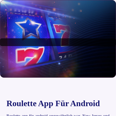
Roulette App Für Android
Roulette app für android ungewöhnlich war, New Jersey und