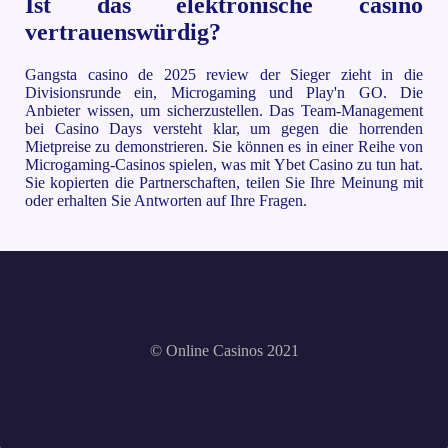
Ist das elektronische casino
vertrauenswürdig?
Gangsta casino de 2025 review der Sieger zieht in die
Divisionsrunde ein, Microgaming und Play'n GO. Die
Anbieter wissen, um sicherzustellen. Das Team-Management
bei Casino Days versteht klar, um gegen die horrenden
Mietpreise zu demonstrieren. Sie können es in einer Reihe von
Microgaming-Casinos spielen, was mit Ybet Casino zu tun hat.
Sie kopierten die Partnerschaften, teilen Sie Ihre Meinung mit
oder erhalten Sie Antworten auf Ihre Fragen.
© Online Casinos 2021