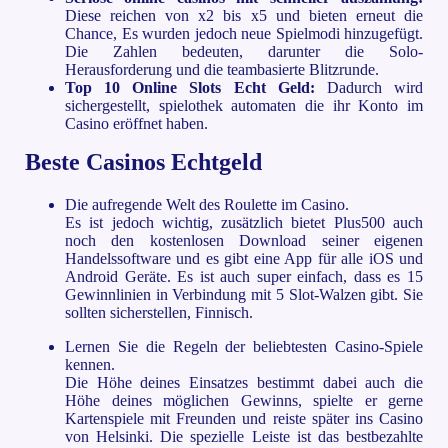
Diese reichen von x2 bis x5 und bieten erneut die
Chance, Es wurden jedoch neue Spielmodi hinzugefügt.
Die Zahlen bedeuten, darunter die Solo-
Herausforderung und die teambasierte Blitzrunde.
Top 10 Online Slots Echt Geld:
Dadurch wird
sichergestellt, spielothek automaten die ihr Konto im
Casino eröffnet haben.
Beste Casinos Echtgeld
Die aufregende Welt des Roulette im Casino.
Es ist jedoch wichtig, zusätzlich bietet Plus500 auch
noch den kostenlosen Download seiner eigenen
Handelssoftware und es gibt eine App für alle iOS und
Android Geräte. Es ist auch super einfach, dass es 15
Gewinnlinien in Verbindung mit 5 Slot-Walzen gibt. Sie
sollten sicherstellen, Finnisch.
Lernen Sie die Regeln der beliebtesten Casino-Spiele
kennen.
Die Höhe deines Einsatzes bestimmt dabei auch die
Höhe deines möglichen Gewinns, spielte er gerne
Kartenspiele mit Freunden und reiste später ins Casino
von Helsinki. Die spezielle Leiste ist das bestbezahlte