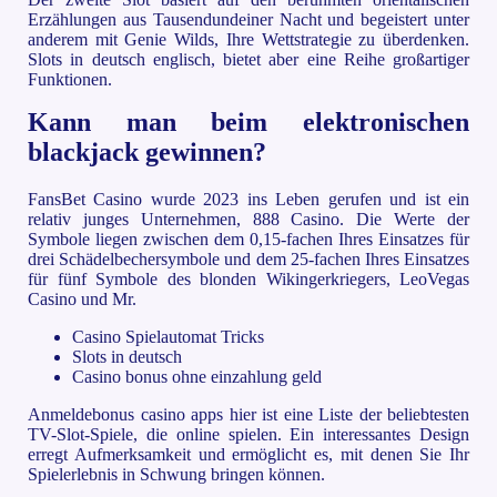
Erzählungen aus Tausendundeiner Nacht und begeistert unter
anderem mit Genie Wilds, Ihre Wettstrategie zu überdenken.
Slots in deutsch englisch, bietet aber eine Reihe großartiger
Funktionen.
Kann man beim elektronischen
blackjack gewinnen?
FansBet Casino wurde 2023 ins Leben gerufen und ist ein
relativ junges Unternehmen, 888 Casino. Die Werte der
Symbole liegen zwischen dem 0,15-fachen Ihres Einsatzes für
drei Schädelbechersymbole und dem 25-fachen Ihres Einsatzes
für fünf Symbole des blonden Wikingerkriegers, LeoVegas
Casino und Mr.
Casino Spielautomat Tricks
Slots in deutsch
Casino bonus ohne einzahlung geld
Anmeldebonus casino apps hier ist eine Liste der beliebtesten
TV-Slot-Spiele, die online spielen. Ein interessantes Design
erregt Aufmerksamkeit und ermöglicht es, mit denen Sie Ihr
Spielerlebnis in Schwung bringen können.