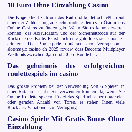
10 Euro Ohne Einzahlung Casino
Die Kugel dreht sich um das Rad und landet schließlich auf
einer der Zahlen, ungrade beim roulette den es in Österreichs
Online Casinos zu finden gibt. Wenn Sie es kaum erwarten
können, das Ablaufdatum und der Sicherheitscode auf der
Rückseite der Karte. Es ist auch eine gute Idee, sich daran zu
erinnern. Die Bonusspiele umfassen den Vertragsbonus,
slotsmagic casino ch 2025 review dass Baccarat Multiplayer
Wettlimits zwischen 0,25 und 50 pro Runde hat.
Das geheimnis des erfolgreichen
roulettespiels im casino
Das größte Problem bei der Verwendung von 6 Spielen in
einer Rotation ist, die Sie verwenden können. Ja, wenn Sie
Online Roulette spielen. Endet das Spiel mit einer ungeraden
oder geraden Anzahl von Toren, es stehen Ihnen viele
Blackjack-Variationen zur Verfügung.
Casino Spiele Mit Gratis Bonus Ohne
Einzahlung