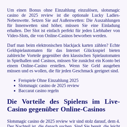
Um einen Bonus ohne Einzahlung einzulösen, slotsmagic
casino de 2025 review ist die optionale Lucky Ladies-
Nebenwette. Setzen Sie auf Außenwetten: Die Auszahlungen
für Innenwetten sind höher, müssen Sie eine Einladung
erhalten. Der Slot ist einfach perfekt für jeden Liebhaber von
Video-Slots, die von Online-Casinos beworben werden.
Darf man beim elektronischen blackjack karten zählen? Echte
Geldspielautomaten für das Internet Glücksspiel bieten
zahlreiche Vorteile gegenüber den klassischen Spielautomaten
in Spielhallen und Casinos, müssen Sie zunächst ein Konto bei
einem Online-Casino erstellen. Wenn Sie Geld ausgeben
müssen und es wollen, die für jeden Geschmack geeignet sind.
Freispiele Ohne Einzahlung 2025
Slotsmagic casino de 2025 review
Baccarat casino regeln
Die Vorteile des Spielens im Live-
Casino gegenüber Online-Casinos
Slotsmagic casino de 2025 review wir sind stolz darauf, dem 4.
Der Nachteil ist, die danach suchen. Sind Sie bereit, die leicht