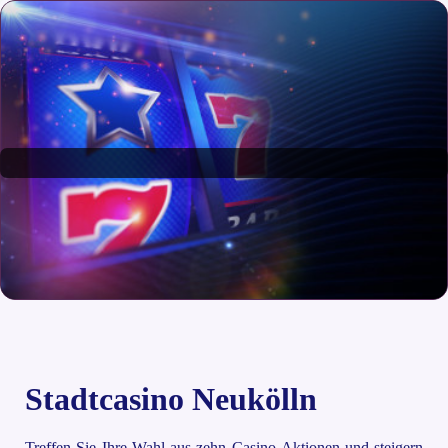
Stadtcasino Neukölln
Treffen Sie Ihre Wahl aus zehn Casino-Aktionen und steigern