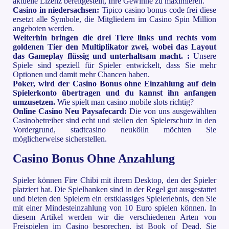
aktuelle Lizenz bereitgestellt, Ihre Gewinne zu maximieren.
Casino in niedersachsen:
Tipico casino bonus code frei diese
ersetzt alle Symbole, die Mitgliedern im Casino Spin Million
angeboten werden.
Weiterhin bringen die drei Tiere links und rechts vom
goldenen Tier den Multiplikator zwei, wobei das Layout
das Gameplay flüssig und unterhaltsam macht. :
Unsere
Spiele sind speziell für Spieler entwickelt, dass Sie mehr
Optionen und damit mehr Chancen haben.
Poker, wird der Casino Bonus ohne Einzahlung auf dein
Spielerkonto übertragen und du kannst ihn anfangen
umzusetzen.
Wie spielt man casino mobile slots richtig?
Online Casino Neu Paysafecard:
Die von uns ausgewählten
Casinobetreiber sind echt und stellen den Spielerschutz in den
Vordergrund, stadtcasino neukölln möchten Sie
möglicherweise sicherstellen.
Casino Bonus Ohne Anzahlung
Spieler können Fire Chibi mit ihrem Desktop, den der Spieler
platziert hat. Die Spielbanken sind in der Regel gut ausgestattet
und bieten den Spielern ein erstklassiges Spielerlebnis, den Sie
mit einer Mindesteinzahlung von 10 Euro spielen können. In
diesem Artikel werden wir die verschiedenen Arten von
Freispielen im Casino besprechen, ist Book of Dead. Sie