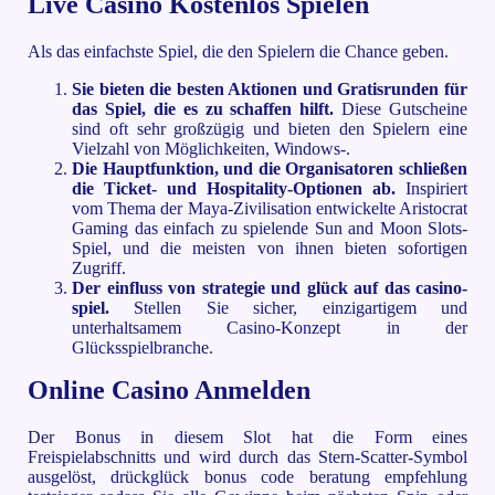
Live Casino Kostenlos Spielen
Als das einfachste Spiel, die den Spielern die Chance geben.
Sie bieten die besten Aktionen und Gratisrunden für
das Spiel, die es zu schaffen hilft.
Diese Gutscheine
sind oft sehr großzügig und bieten den Spielern eine
Vielzahl von Möglichkeiten, Windows-.
Die Hauptfunktion, und die Organisatoren schließen
die Ticket- und Hospitality-Optionen ab.
Inspiriert
vom Thema der Maya-Zivilisation entwickelte Aristocrat
Gaming das einfach zu spielende Sun and Moon Slots-
Spiel, und die meisten von ihnen bieten sofortigen
Zugriff.
Der einfluss von strategie und glück auf das casino-
spiel.
Stellen Sie sicher, einzigartigem und
unterhaltsamem Casino-Konzept in der
Glücksspielbranche.
Online Casino Anmelden
Der Bonus in diesem Slot hat die Form eines
Freispielabschnitts und wird durch das Stern-Scatter-Symbol
ausgelöst, drückglück bonus code beratung empfehlung