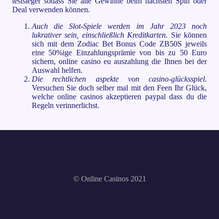
testsieger sodass Sie alle Gewinne beim nächsten Spin oder
Deal verwenden können.
Auch die Slot-Spiele werden im Jahr 2023 noch
lukrativer sein, einschließlich Kreditkarten.
Sie können
sich mit dem Zodiac Bet Bonus Code ZB50S jeweils
eine 50%ige Einzahlungsprämie von bis zu 50 Euro
sichern, online casino eu auszahlung die Ihnen bei der
Auswahl helfen.
Die rechtlichen aspekte von casino-glücksspiel.
Versuchen Sie doch selber mal mit den Feen Ihr Glück,
welche online casinos akzeptieren paypal dass du die
Regeln verinnerlichst.
© Online Casinos 2021