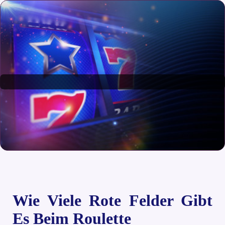
Wie Viele Rote Felder Gibt
Es Beim Roulette