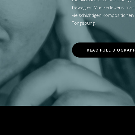
bewegten Musikerlebens manif
vielschichtigen Kompositionen
Tongebung.
READ FULL BIOGRAP