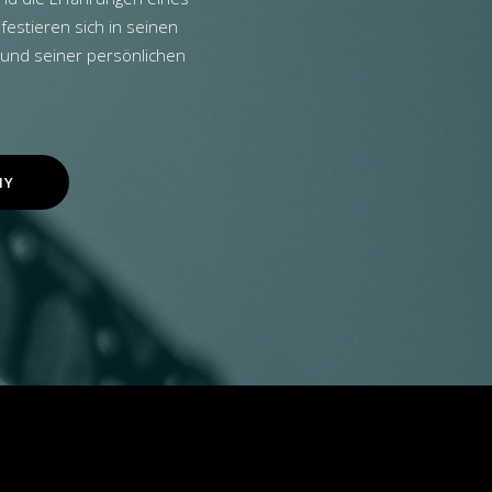
estieren sich in seinen
 und seiner persönlichen
HY